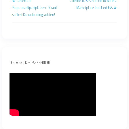
Parken auf
Cardino Raises EUR1M to Build a
Supermarktparkplätzen: Darauf
Marketplace for Used EVs
solltest Du unbedingt achten!
TESLA S75 D – FAHRBERICHT