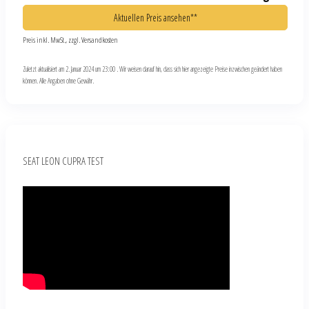
Aktuellen Preis ansehen**
Preis inkl. MwSt., zzgl. Versandkosten
Zuletzt aktualisiert am 2. Januar 2024 um 23:00 . Wir weisen darauf hin, dass sich hier angezeigte Preise inzwischen geändert haben
können. Alle Angaben ohne Gewähr.
SEAT LEON CUPRA TEST