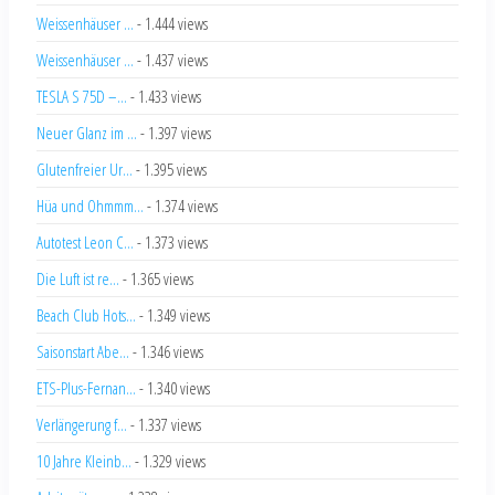
Weissenhäuser ...
- 1.444 views
Weissenhäuser ...
- 1.437 views
TESLA S 75D –...
- 1.433 views
Neuer Glanz im ...
- 1.397 views
Glutenfreier Ur...
- 1.395 views
Hüa und Ohmmm...
- 1.374 views
Autotest Leon C...
- 1.373 views
Die Luft ist re...
- 1.365 views
Beach Club Hots...
- 1.349 views
Saisonstart Abe...
- 1.346 views
ETS-Plus-Fernan...
- 1.340 views
Verlängerung f...
- 1.337 views
10 Jahre Kleinb...
- 1.329 views