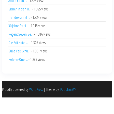
Advito rät zu ...
- 1.328 views
Sicher in den U...
- 1.325 views
Trendreiseziel ...
- 1.324 views
30 Jahre Starli...
- 1.318 views
Regent Seven Se...
- 1.316 views
Die Brit Hotel ...
- 1.306 views
Süße Versuchu...
- 1.301 views
Hole-In-One ...
- 1.288 views
Proudly powered by
WordPress
|
Theme by:
PopularisWP