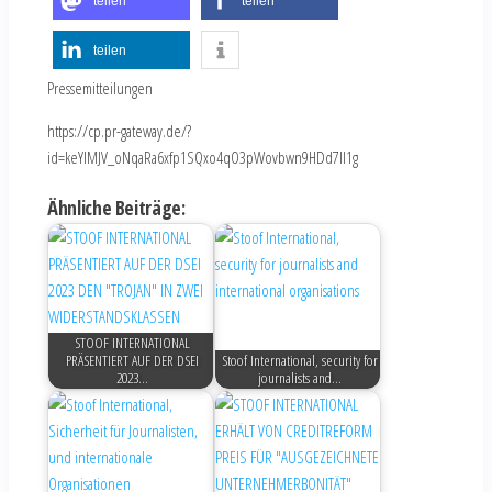
teilen
teilen
teilen
Pressemitteilungen
https://cp.pr-gateway.de/?
id=keYlMJV_oNqaRa6xfp1SQxo4qO3pWovbwn9HDd7Il1g
Ähnliche Beiträge:
STOOF INTERNATIONAL
PRÄSENTIERT AUF DER DSEI
Stoof International, security for
2023…
journalists and…