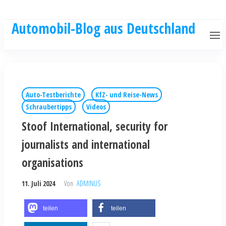
Automobil-Blog aus Deutschland
Auto-Testberichte
KfZ- und Reise-News
Schraubertipps
Videos
Stoof International, security for
journalists and international
organisations
11. Juli 2024
Von
ADMINUS
teilen
teilen