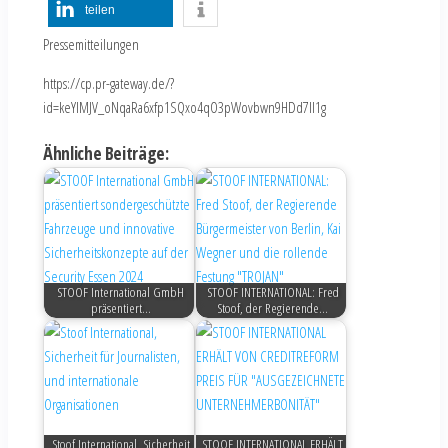
teilen
Pressemitteilungen
https://cp.pr-gateway.de/?
id=keYlMJV_oNqaRa6xfp1SQxo4qO3pWovbwn9HDd7Il1g
Ähnliche Beiträge:
STOOF International GmbH
STOOF INTERNATIONAL: Fred
präsentiert…
Stoof, der Regierende…
Stoof International, Sicherheit
STOOF INTERNATIONAL ERHÄLT