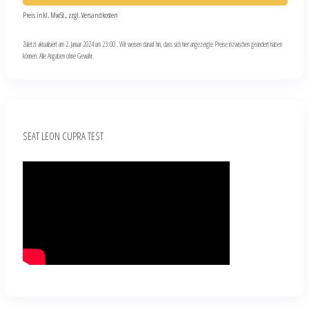
Preis inkl. MwSt., zzgl. Versandkosten
Zuletzt aktualisiert am 2. Januar 2024 um 23:00 . Wir weisen darauf hin, dass sich hier angezeigte Preise inzwischen geändert haben
können. Alle Angaben ohne Gewähr.
SEAT LEON CUPRA TEST