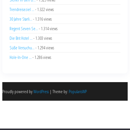
Trendreiseziel ...
- 1.322 views
30 Jahre Starli...
- 1.316 views
Regent Seven Se...
- 1.314 views
Die Brit Hotel ...
- 1.303 views
Süße Versuchu...
- 1.294 views
Hole-In-One ...
- 1.286 views
Proudly powered by
WordPress
|
Theme by:
PopularisWP