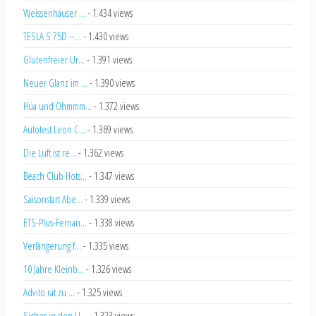
Weissenhäuser ...
- 1.434 views
TESLA S 75D –...
- 1.430 views
Glutenfreier Ur...
- 1.391 views
Neuer Glanz im ...
- 1.390 views
Hüa und Ohmmm...
- 1.372 views
Autotest Leon C...
- 1.369 views
Die Luft ist re...
- 1.362 views
Beach Club Hots...
- 1.347 views
Saisonstart Abe...
- 1.339 views
ETS-Plus-Fernan...
- 1.338 views
Verlängerung f...
- 1.335 views
10 Jahre Kleinb...
- 1.326 views
Advito rät zu ...
- 1.325 views
Sicher in den U...
- 1.323 views