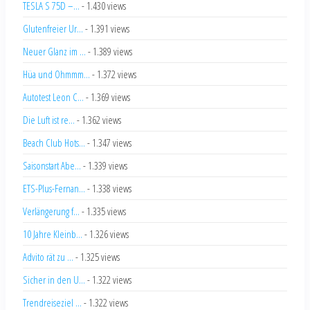
TESLA S 75D –...
- 1.430 views
Glutenfreier Ur...
- 1.391 views
Neuer Glanz im ...
- 1.389 views
Hüa und Ohmmm...
- 1.372 views
Autotest Leon C...
- 1.369 views
Die Luft ist re...
- 1.362 views
Beach Club Hots...
- 1.347 views
Saisonstart Abe...
- 1.339 views
ETS-Plus-Fernan...
- 1.338 views
Verlängerung f...
- 1.335 views
10 Jahre Kleinb...
- 1.326 views
Advito rät zu ...
- 1.325 views
Sicher in den U...
- 1.322 views
Trendreiseziel ...
- 1.322 views