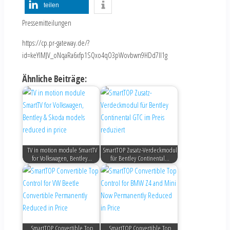
teilen
Pressemitteilungen
https://cp.pr-gateway.de/?
id=keYlMJV_oNqaRa6xfp1SQxo4qO3pWovbwn9HDd7Il1g
Ähnliche Beiträge:
TV in motion module SmartTV
SmartTOP Zusatz-Verdeckmodul
for Volkswagen, Bentley…
für Bentley Continental…
SmartTOP Convertible Top
SmartTOP Convertible Top