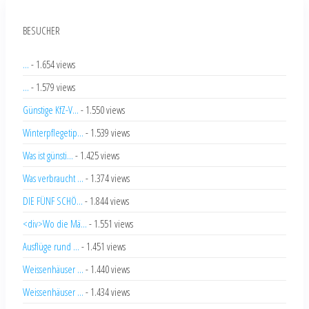
BESUCHER
...
- 1.654 views
...
- 1.579 views
Günstige KfZ-V...
- 1.550 views
Winterpflegetip...
- 1.539 views
Was ist günsti...
- 1.425 views
Was verbraucht ...
- 1.374 views
DIE FÜNF SCHÖ...
- 1.844 views
<div>Wo die Mä...
- 1.551 views
Ausflüge rund ...
- 1.451 views
Weissenhäuser ...
- 1.440 views
Weissenhäuser ...
- 1.434 views