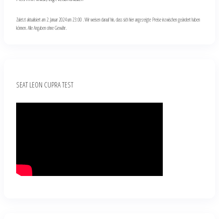
Zuletzt aktualisiert am 2. Januar 2024 um 23:00 . Wir weisen darauf hin, dass sich hier angezeigte Preise inzwischen geändert haben
können. Alle Angaben ohne Gewähr.
SEAT LEON CUPRA TEST