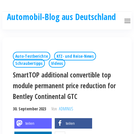
Automobil-Blog aus Deutschland
Auto-Testberichte
KfZ- und Reise-News
Schraubertipps
Videos
SmartTOP additional convertible top
module permanent price reduction for
Bentley Continental GTC
30. September 2023
Von
ADMINUS
teilen
teilen