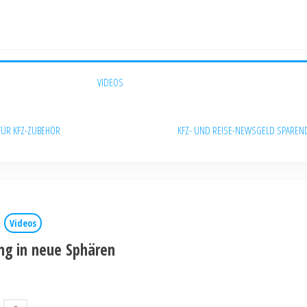
VIDEOS
FÜR KFZ-ZUBEHÖR
KFZ- UND REISE-NEWS
GELD SPAREN
Videos
ng in neue Sphären