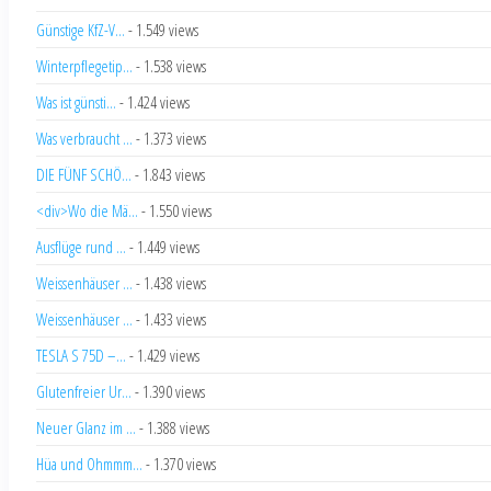
Günstige KfZ-V...
- 1.549 views
Winterpflegetip...
- 1.538 views
Was ist günsti...
- 1.424 views
Was verbraucht ...
- 1.373 views
DIE FÜNF SCHÖ...
- 1.843 views
<div>Wo die Mä...
- 1.550 views
Ausflüge rund ...
- 1.449 views
Weissenhäuser ...
- 1.438 views
Weissenhäuser ...
- 1.433 views
TESLA S 75D –...
- 1.429 views
Glutenfreier Ur...
- 1.390 views
Neuer Glanz im ...
- 1.388 views
Hüa und Ohmmm...
- 1.370 views