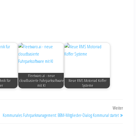
Fleetwaro.ai - neue
hnik für
cloudbasierte Fuhrparksoftware
Neue RMS Motorrad Koffer
er
mit KI
Systeme
Weiter
Kommunales Fuhrparkmanagement: BBM-Mitglieder-Dialog Kommunal startet