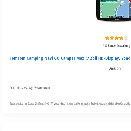
459 Kundenbewertung
TomTom Camping Navi GO Camper Max (7 Zoll HD-Display, Sond
Amazon
Preis inkl. MwSt., zzgl. Versandkosten
Zuletzt aktualisiert am 2. Januar 2024 um 23:00 . Wir weisen darauf hin, dass sich hier angezeigte Preise inzwischen geändert haben können. Al