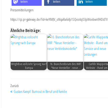
teilen
teilen
teilen
Pressemitteilungen
https://cp.pr-gateway.de/?id=keYlMJV_oNqaRa6xfp1SQxo4qO3pWovbwn9HDd7Il
Ähnliche Beiträge:
Wrightbus vollzieht Sprung nach
16. Branchenforum des VMF:
Carlife Wupperta
Europa
"Neue Hersteller - neue…
Website - Rund um
Zurück
Gustavs Kampf: Burnout in Beruf und Familie