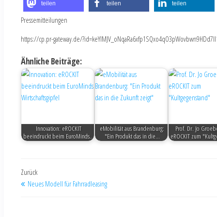
teilen
teilen
teilen
Pressemitteilungen
https://cp.pr-gateway.de/?id=keYlMJV_oNqaRa6xfp1SQxo4qO3pWovbwn9HDd7Il
Ähnliche Beiträge:
Innovation: eROCKIT
eMobilität aus Brandenburg:
Prof. Dr. Jo Groebe
beeindruckt beim EuroMinds…
"Ein Produkt das in die…
eROCKIT zum "Kultg
Zurück
Neues Modell für Fahrradleasing