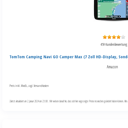
459 Kundenbewertung
TomTom Camping Navi GO Camper Max (7 Zoll HD-Display, Sond
Amazon
Preis inkl. MwSt., zzgl. Versandkosten
Zuletzt aktualisiert am 2. Januar 2024 um 23:00 . Wir weisen darauf hin, dass sich hier angezeigte Preise inzwischen geändert haben können. Al