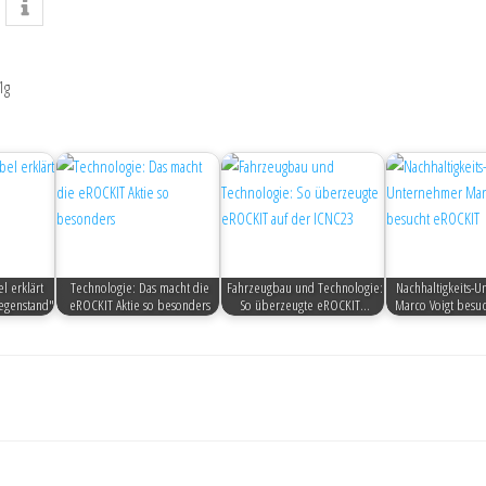
1g
l erklärt
Technologie: Das macht die
Fahrzeugbau und Technologie:
Nachhaltigkeits-
egenstand"
eROCKIT Aktie so besonders
So überzeugte eROCKIT…
Marco Voigt besu