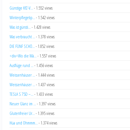
Günstige KfZ-V...
- 1.552 views
Winterpflegetip...
- 1.542 views
Was ist günsti...
- 1.428 views
Was verbraucht ...
- 1.378 views
DIE FÜNF SCHÖ...
- 1.852 views
<div>Wo die Mä...
- 1.557 views
Ausflüge rund ...
- 1.456 views
Weissenhäuser ...
- 1.444 views
Weissenhäuser ...
- 1.437 views
TESLA S 75D –...
- 1.433 views
Neuer Glanz im ...
- 1.397 views
Glutenfreier Ur...
- 1.395 views
Hüa und Ohmmm...
- 1.374 views