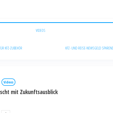
VIDEOS
FÜR KFZ-ZUBEHÖR
KFZ- UND REISE-NEWS
GELD SPAREN
Videos
scht mit Zukunftsausblick