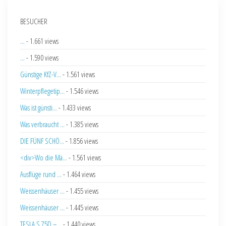
BESUCHER
...
- 1.661 views
...
- 1.590 views
Günstige KfZ-V...
- 1.561 views
Winterpflegetip...
- 1.546 views
Was ist günsti...
- 1.433 views
Was verbraucht ...
- 1.385 views
DIE FÜNF SCHÖ...
- 1.856 views
<div>Wo die Mä...
- 1.561 views
Ausflüge rund ...
- 1.464 views
Weissenhäuser ...
- 1.455 views
Weissenhäuser ...
- 1.445 views
TESLA S 75D –...
- 1.440 views