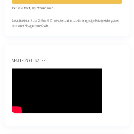
Preis inkl. MwSt., zzgl. Versandkosten
Zuletzt aktualisiert am 2. Januar 2024 um 23:00 . Wir weisen darauf hin, dass sich hier angezeigte Preise inzwischen geändert
haben können. Alle Angaben ohne Gewähr.
SEAT LEON CUPRA TEST