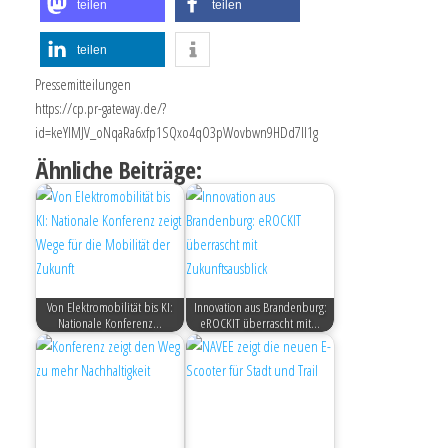
teilen
teilen
teilen
Pressemitteilungen
https://cp.pr-gateway.de/?
id=keYlMJV_oNqaRa6xfp1SQxo4qO3pWovbwn9HDd7Il1g
Ähnliche Beiträge:
Von Elektromobilität bis KI:
Innovation aus Brandenburg:
Nationale Konferenz…
eROCKIT überrascht mit…