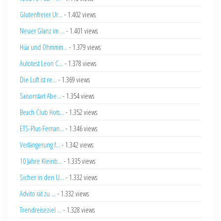
Glutenfreier Ur...
- 1.402 views
Neuer Glanz im ...
- 1.401 views
Hüa und Ohmmm...
- 1.379 views
Autotest Leon C...
- 1.378 views
Die Luft ist re...
- 1.369 views
Saisonstart Abe...
- 1.354 views
Beach Club Hots...
- 1.352 views
ETS-Plus-Fernan...
- 1.346 views
Verlängerung f...
- 1.342 views
10 Jahre Kleinb...
- 1.335 views
Sicher in den U...
- 1.332 views
Advito rät zu ...
- 1.332 views
Trendreiseziel ...
- 1.328 views