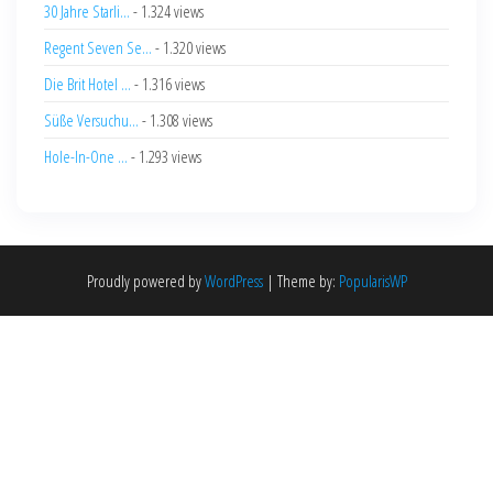
30 Jahre Starli...
- 1.324 views
Regent Seven Se...
- 1.320 views
Die Brit Hotel ...
- 1.316 views
Süße Versuchu...
- 1.308 views
Hole-In-One ...
- 1.293 views
Proudly powered by
WordPress
|
Theme by:
PopularisWP