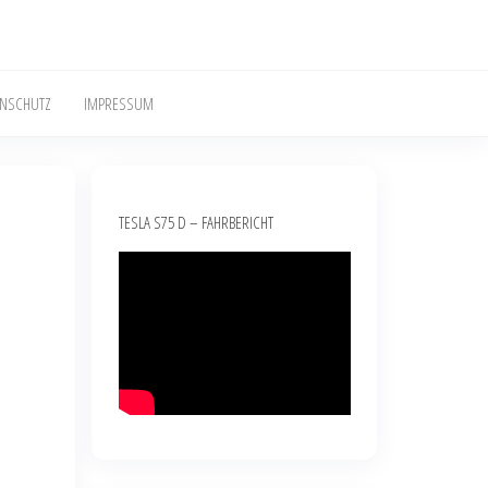
ENSCHUTZ
IMPRESSUM
TESLA S75 D – FAHRBERICHT