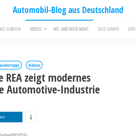
Automobil-Blog aus Deutschland
 KFZ-ZUBEHÖR
VIDEOS
KFZ- UND REISE-NEWS
GELD SPAREN
DAT
aubertipps
Videos
e REA zeigt modernes
ie Automotive-Industrie
ilen
pWovbwn9HDd7Il1g