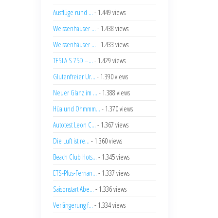
Ausflüge rund ...
- 1.449 views
Weissenhäuser ...
- 1.438 views
Weissenhäuser ...
- 1.433 views
TESLA S 75D –...
- 1.429 views
Glutenfreier Ur...
- 1.390 views
Neuer Glanz im ...
- 1.388 views
Hüa und Ohmmm...
- 1.370 views
Autotest Leon C...
- 1.367 views
Die Luft ist re...
- 1.360 views
Beach Club Hots...
- 1.345 views
ETS-Plus-Fernan...
- 1.337 views
Saisonstart Abe...
- 1.336 views
Verlängerung f...
- 1.334 views