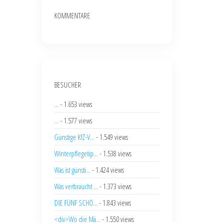
KOMMENTARE
BESUCHER
...
- 1.653 views
...
- 1.577 views
Günstige KfZ-V...
- 1.549 views
Winterpflegetip...
- 1.538 views
Was ist günsti...
- 1.424 views
Was verbraucht ...
- 1.373 views
DIE FÜNF SCHÖ...
- 1.843 views
<div>Wo die Mä...
- 1.550 views