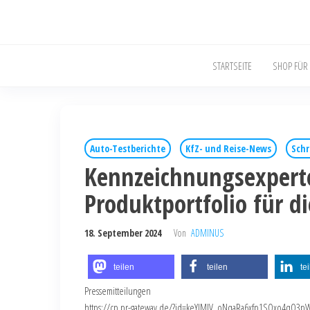
STARTSEITE
SHOP FÜR
Auto-Testberichte
KfZ- und Reise-News
Schr
Kennzeichnungsexpert
Produktportfolio für d
18. September 2024
Von
ADMINUS
teilen
teilen
te
Pressemitteilungen
https://cp.pr-gateway.de/?id=keYlMJV_oNqaRa6xfp1SQxo4qO3