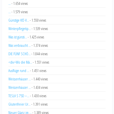
...
- 1.654 views
...
- 1.579 views
Günstige KfZ-V...
- 1.550 views
Winterpflegetip...
- 1.539 views
Was ist günsti...
- 1.425 views
Was verbraucht ...
- 1.374 views
DIE FÜNF SCHÖ...
- 1.844 views
<div>Wo die Mä...
- 1.551 views
Ausflüge rund ...
- 1.451 views
Weissenhäuser ...
- 1.440 views
Weissenhäuser ...
- 1.434 views
TESLA S 75D –...
- 1.430 views
Glutenfreier Ur...
- 1.391 views
Neuer Glanz im ...
- 1.389 views