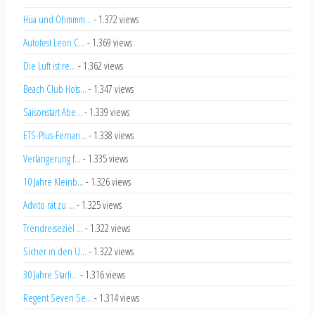
Hüa und Ohmmm...
- 1.372 views
Autotest Leon C...
- 1.369 views
Die Luft ist re...
- 1.362 views
Beach Club Hots...
- 1.347 views
Saisonstart Abe...
- 1.339 views
ETS-Plus-Fernan...
- 1.338 views
Verlängerung f...
- 1.335 views
10 Jahre Kleinb...
- 1.326 views
Advito rät zu ...
- 1.325 views
Trendreiseziel ...
- 1.322 views
Sicher in den U...
- 1.322 views
30 Jahre Starli...
- 1.316 views
Regent Seven Se...
- 1.314 views