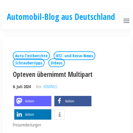
Automobil-Blog aus Deutschland
Auto-Testberichte
KfZ- und Reise-News
Schraubertipps
Videos
Opteven übernimmt Multipart
6. Juli 2024
Von
ADMINUS
teilen
teilen
teilen
Pressemitteilungen