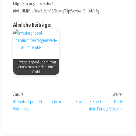
https://cp.pr-gateway.de/?
id=keYlMJV_oNqaRa6xfp1SQxo4qO3pWovbwn9HDd7Il1g
Ähnliche Beiträge:
Investorenpool übernimmt
Vermögenswerte der UNICAT
GmbH
Zurück
Weiter
Freiheit pur: Urlaub mit dem
Favoride E-Bike Finder – Finde
Wohnmobil
dein Perfect Match!