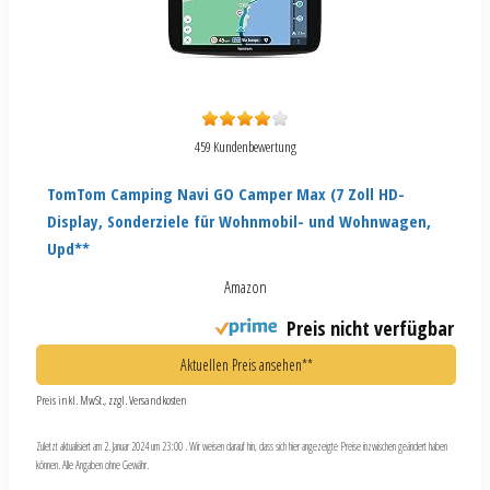
459 Kundenbewertung
TomTom Camping Navi GO Camper Max (7 Zoll HD-
Display, Sonderziele für Wohnmobil- und Wohnwagen,
Upd**
Amazon
Preis nicht verfügbar
Aktuellen Preis ansehen**
Preis inkl. MwSt., zzgl. Versandkosten
Zuletzt aktualisiert am 2. Januar 2024 um 23:00 . Wir weisen darauf hin, dass sich hier angezeigte Preise inzwischen geändert haben
können. Alle Angaben ohne Gewähr.