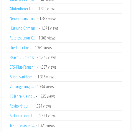
Glutenfreier Ur...
- 1.390 views
Neuer Glanz im ...
- 1.388 views
Hüa und Ohmmm...
- 1.371 views
Autotest Leon C...
- 1.368 views
Die Luft ist re...
- 1.361 views
Beach Club Hots...
- 1.345 views
ETS-Plus-Fernan...
- 1.337 views
Saisonstart Abe...
- 1.336 views
Verlängerung f...
- 1.334 views
10 Jahre Kleinb...
- 1.325 views
Advito rät zu ...
- 1.324 views
Sicher in den U...
- 1.321 views
Trendreiseziel ...
- 1.321 views