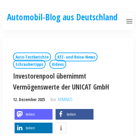
Automobil-Blog aus Deutschland
Auto-Testberichte
KfZ- und Reise-News
Schraubertipps
Videos
Investorenpool übernimmt
Vermögenswerte der UNICAT GmbH
12. Dezember 2025
Von
ADMINUS
teilen
teilen
teilen