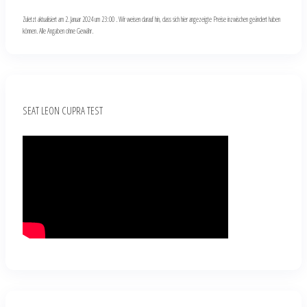
Zuletzt aktualisiert am 2. Januar 2024 um 23:00 . Wir weisen darauf hin, dass sich hier angezeigte Preise inzwischen geändert haben
können. Alle Angaben ohne Gewähr.
SEAT LEON CUPRA TEST