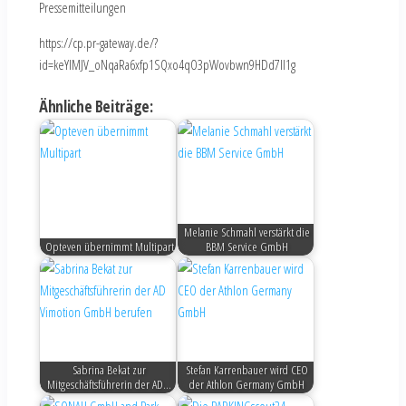
Pressemitteilungen
https://cp.pr-gateway.de/?
id=keYlMJV_oNqaRa6xfp1SQxo4qO3pWovbwn9HDd7Il1g
Ähnliche Beiträge:
Melanie Schmahl verstärkt die
Opteven übernimmt Multipart
BBM Service GmbH
Sabrina Bekat zur
Stefan Karrenbauer wird CEO
Mitgeschäftsführerin der AD…
der Athlon Germany GmbH