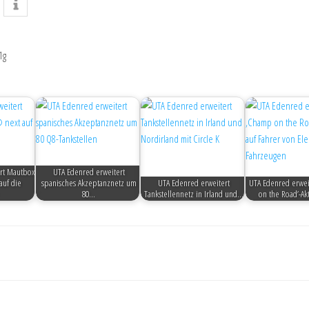
1g
rt Mautbox
UTA Edenred erweitert
uf die
spanisches Akzeptanznetz um
UTA Edenred erweitert
UTA Edenred erwei
80…
Tankstellennetz in Irland und…
on the Road’-Ak