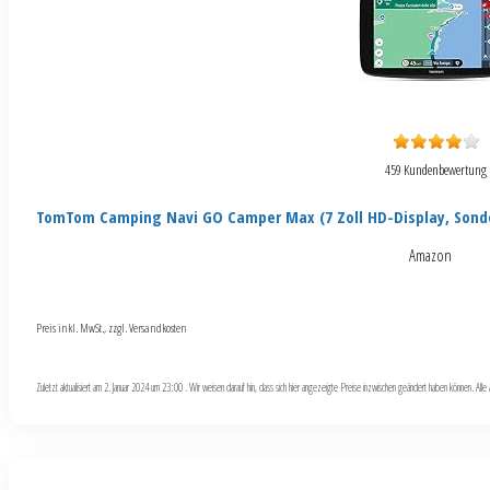
459 Kundenbewertung
TomTom Camping Navi GO Camper Max (7 Zoll HD-Display, Sond
Amazon
Preis inkl. MwSt., zzgl. Versandkosten
Zuletzt aktualisiert am 2. Januar 2024 um 23:00 . Wir weisen darauf hin, dass sich hier angezeigte Preise inzwischen geändert haben können. Al