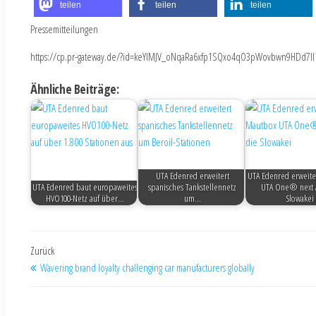
teilen
teilen
teilen
Pressemitteilungen
https://cp.pr-gateway.de/?id=keYlMJV_oNqaRa6xfp1SQxo4qO3pWovbwn9HDd7Il
Ähnliche Beiträge:
UTA Edenred erweitert
UTA Edenred erweite
UTA Edenred baut europaweites
spanisches Tankstellennetz
UTA One® next a
HVO100-Netz auf über…
um…
Slowakei
Zurück
Wavering brand loyalty challenging car manufacturers globally