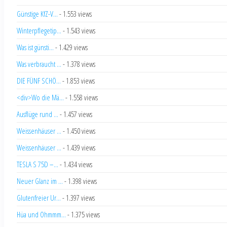
Günstige KfZ-V...
- 1.553 views
Winterpflegetip...
- 1.543 views
Was ist günsti...
- 1.429 views
Was verbraucht ...
- 1.378 views
DIE FÜNF SCHÖ...
- 1.853 views
<div>Wo die Mä...
- 1.558 views
Ausflüge rund ...
- 1.457 views
Weissenhäuser ...
- 1.450 views
Weissenhäuser ...
- 1.439 views
TESLA S 75D –...
- 1.434 views
Neuer Glanz im ...
- 1.398 views
Glutenfreier Ur...
- 1.397 views
Hüa und Ohmmm...
- 1.375 views