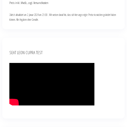
Preis inkl. MwSt., zzgl. Versandkosten
Zuletzt aktualisiert am 2. Januar 2024 um 23:00 . Wir weisen darauf hin, dass sich hier angezeigte Preise inzwischen geändert haben
können. Alle Angaben ohne Gewähr.
SEAT LEON CUPRA TEST