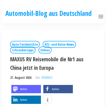
Automobil-Blog aus Deutschland
Auto-Testberichte
KfZ- und Reise-News
Schraubertipps
Videos
MAXUS RV Reisemobile die Nr1 aus
China jetzt in Europa
27. August 2024
Von
ADMINUS
teilen
teilen
teilen