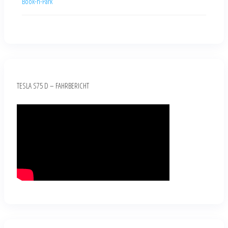
Book-n-Park
TESLA S75 D – FAHRBERICHT