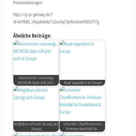
Pressemitteilungen
https://cp.pr-gateway.de/?
id=keYlMJV_oNqaRa6xfp1SQxo4qO3pWovbwn9HDd7Il1g
Ähnliche Beiträge:
Pannensicher unterwegs:
MICHELIN Uptis rollt jetzt…
Road expandiert in Europa
Wrightbus vollzieht Sprung nach
Schneider Chauffeurservice:
Europa
Premium-Mobilität für…