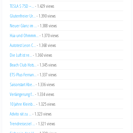
TESLA S 75D –...
- 1.429 views
Glutenfreier Ur...
- 1.390 views
Neuer Glanz im ...
- 1.388 views
Hüa und Ohmmm...
- 1.370 views
Autotest Leon C...
- 1.368 views
Die Luft ist re...
- 1.360 views
Beach Club Hots...
- 1.345 views
ETS-Plus-Fernan...
- 1.337 views
Saisonstart Abe...
- 1.336 views
Verlängerung f...
- 1.334 views
10 Jahre Kleinb...
- 1.325 views
Advito rät zu ...
- 1.323 views
Trendreiseziel ...
- 1.321 views