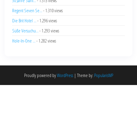
30 Jahre Starli...
- 1.313 views
Regent Seven Se...
- 1.310 views
Die Brit Hotel ...
- 1.296 views
Süße Versuchu...
- 1.293 views
Hole-In-One ...
- 1.282 views
Proudly powered by
WordPress
|
Theme by:
PopularisWP