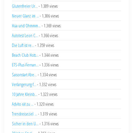
Glutenfreier Ur...
- 1.389 views
Neuer Glanz im ...
- 1.386 views
Hüa und Ohmmm...
- 1.369 views
Autotest Leon C...
- 1.366 views
Die Luft ist re...
- 1.359 views
Beach Club Hots...
- 1.344 views
ETS-Plus-Fernan...
- 1.336 views
Saisonstart Abe...
- 1.334 views
Verlängerung f...
- 1.332 views
10 Jahre Kleinb...
- 1.323 views
Advito rät zu ...
- 1.320 views
Trendreiseziel ...
- 1.319 views
Sicher in den U...
- 1.316 views