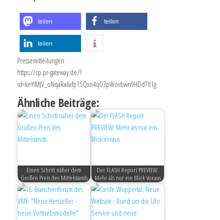
teilen
teilen
teilen
Pressemitteilungen
https://cp.pr-gateway.de/?
id=keYlMJV_oNqaRa6xfp1SQxo4qO3pWovbwn9HDd7Il1g
Ähnliche Beiträge:
Einen Schritt näher dem
Der FLASH Report PREVIEW:
Großen Preis des Mittelstands
Mehr als nur ein Blick Voraus