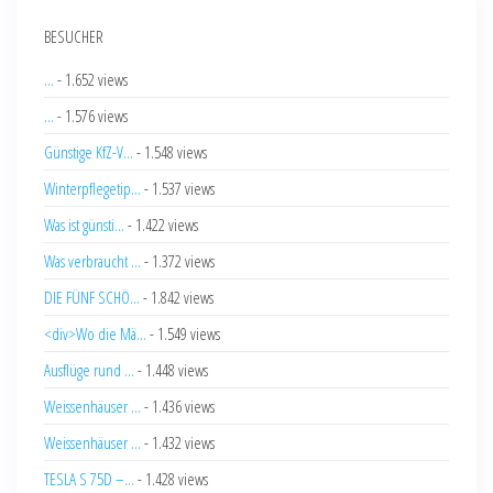
BESUCHER
...
- 1.652 views
...
- 1.576 views
Günstige KfZ-V...
- 1.548 views
Winterpflegetip...
- 1.537 views
Was ist günsti...
- 1.422 views
Was verbraucht ...
- 1.372 views
DIE FÜNF SCHÖ...
- 1.842 views
<div>Wo die Mä...
- 1.549 views
Ausflüge rund ...
- 1.448 views
Weissenhäuser ...
- 1.436 views
Weissenhäuser ...
- 1.432 views
TESLA S 75D –...
- 1.428 views