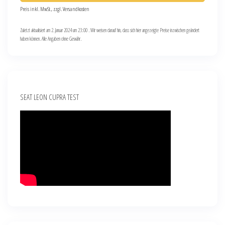
Preis inkl. MwSt., zzgl. Versandkosten
Zuletzt aktualisiert am 2. Januar 2024 um 23:00 . Wir weisen darauf hin, dass sich hier angezeigte Preise inzwischen geändert
haben können. Alle Angaben ohne Gewähr.
SEAT LEON CUPRA TEST