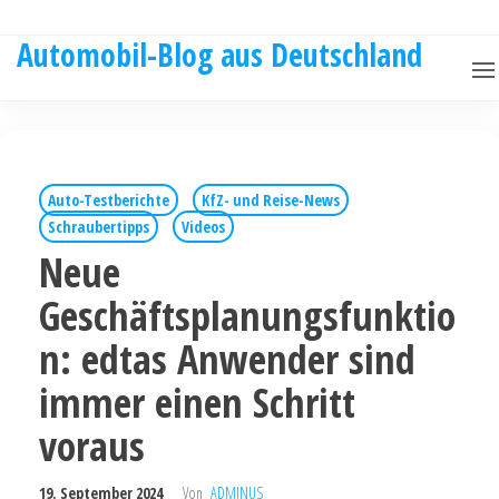
Automobil-Blog aus Deutschland
Auto-Testberichte
KfZ- und Reise-News
Schraubertipps
Videos
Neue
Geschäftsplanungsfunktio
n: edtas Anwender sind
immer einen Schritt
voraus
19. September 2024
Von
ADMINUS