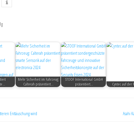
1g
iert
Mehr Sicherheit im Fahrzeug:
STOOF International GmbH
rte…
Calterah präsentiert…
präsentiert…
Cyntec auf der 
tteren Enttäuschung wird
Asahi 