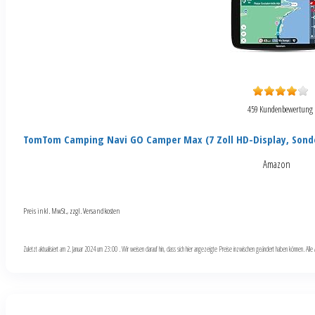
459 Kundenbewertung
TomTom Camping Navi GO Camper Max (7 Zoll HD-Display, Sond
Amazon
Preis inkl. MwSt., zzgl. Versandkosten
Zuletzt aktualisiert am 2. Januar 2024 um 23:00 . Wir weisen darauf hin, dass sich hier angezeigte Preise inzwischen geändert haben können. Al