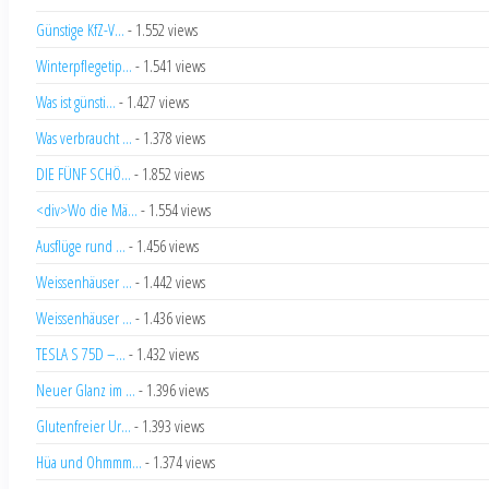
Günstige KfZ-V...
- 1.552 views
Winterpflegetip...
- 1.541 views
Was ist günsti...
- 1.427 views
Was verbraucht ...
- 1.378 views
DIE FÜNF SCHÖ...
- 1.852 views
<div>Wo die Mä...
- 1.554 views
Ausflüge rund ...
- 1.456 views
Weissenhäuser ...
- 1.442 views
Weissenhäuser ...
- 1.436 views
TESLA S 75D –...
- 1.432 views
Neuer Glanz im ...
- 1.396 views
Glutenfreier Ur...
- 1.393 views
Hüa und Ohmmm...
- 1.374 views