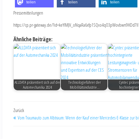
teilen
teilen
teilen
Pressemitteilungen
https://cp.pr-gateway.de/?id=keYlMJV_oNqaRa6xfp1SQxo4qO3pWovbwn9HDd7Il
Ähnliche Beiträge:
ALLDATA präsentiert sich auf der
Technologieführer der
Cyntec präsent
Automechanika 2024
Mobilitätsindustrie…
hochintegrie
Zurück
Vom Traumauto zum Albtraum: Wenn der Kauf einer Mercedes-E-Klasse zur bi