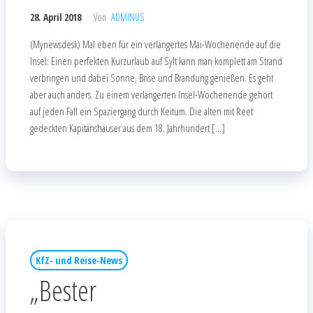
28. April 2018
Von
ADMINUS
(Mynewsdesk) Mal eben für ein verlängertes Mai-Wochenende auf die
Insel: Einen perfekten Kurzurlaub auf Sylt kann man komplett am Strand
verbringen und dabei Sonne, Brise und Brandung genießen. Es geht
aber auch anders. Zu einem verlängerten Insel-Wochenende gehört
auf jeden Fall ein Spaziergang durch Keitum. Die alten mit Reet
gedeckten Kapitänshäuser aus dem 18. Jahrhundert […]
KfZ- und Reise-News
„Bester