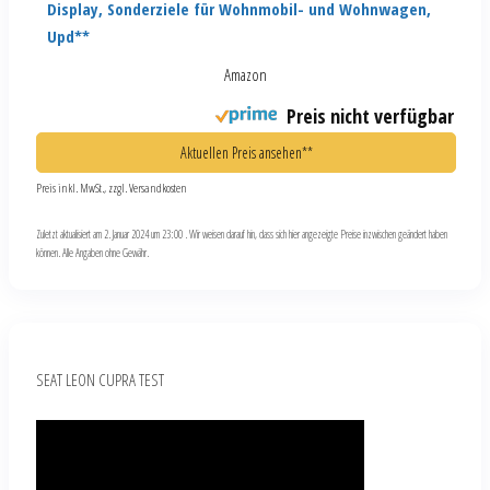
Display, Sonderziele für Wohnmobil- und Wohnwagen,
Upd**
Amazon
Preis nicht verfügbar
Aktuellen Preis ansehen**
Preis inkl. MwSt., zzgl. Versandkosten
Zuletzt aktualisiert am 2. Januar 2024 um 23:00 . Wir weisen darauf hin, dass sich hier angezeigte Preise inzwischen geändert haben
können. Alle Angaben ohne Gewähr.
SEAT LEON CUPRA TEST