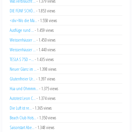
Was verbraucht ...
- 1.379 views
DIE FÜNF SCHÖ...
- 1.853 views
<div>Wo die Mä...
- 1.558 views
Ausflüge rund ...
- 1.459 views
Weissenhäuser ...
- 1.450 views
Weissenhäuser ...
- 1.440 views
TESLA S 75D –...
- 1.435 views
Neuer Glanz im ...
- 1.398 views
Glutenfreier Ur...
- 1.397 views
Hüa und Ohmmm...
- 1.375 views
Autotest Leon C...
- 1.374 views
Die Luft ist re...
- 1.365 views
Beach Club Hots...
- 1.350 views
Saisonstart Abe...
- 1.348 views