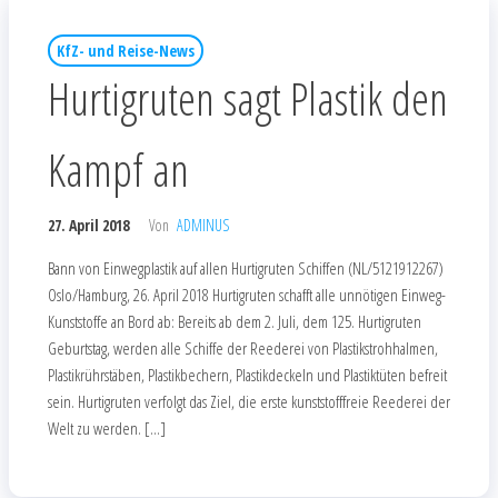
KfZ- und Reise-News
Hurtigruten sagt Plastik den
Kampf an
27. April 2018
Von
ADMINUS
Bann von Einwegplastik auf allen Hurtigruten Schiffen (NL/5121912267)
Oslo/Hamburg, 26. April 2018 Hurtigruten schafft alle unnötigen Einweg-
Kunststoffe an Bord ab: Bereits ab dem 2. Juli, dem 125. Hurtigruten
Geburtstag, werden alle Schiffe der Reederei von Plastikstrohhalmen,
Plastikrührstäben, Plastikbechern, Plastikdeckeln und Plastiktüten befreit
sein. Hurtigruten verfolgt das Ziel, die erste kunststofffreie Reederei der
Welt zu werden. […]