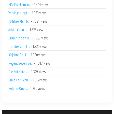
ETS-Plus-Fernan...
- 1.344 views
Verlängerung f...
- 1.339 views
10 Jahre Kleinb...
- 1.331 views
Advito rät zu ...
- 1.328 views
Sicher in den U...
- 1.327 views
Trendreiseziel ...
- 1.325 views
30 Jahre Starli...
- 1.320 views
Regent Seven Se...
- 1.317 views
Die Brit Hotel ...
- 1.309 views
Süße Versuchu...
- 1.304 views
Hole-In-One ...
- 1.290 views