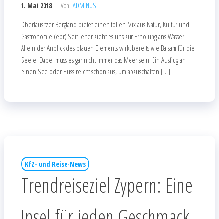
1. Mai 2018
Von
ADMINUS
Oberlausitzer Bergland bietet einen tollen Mix aus Natur, Kultur und
Gastronomie (epr) Seit jeher zieht es uns zur Erholung ans Wasser.
Allein der Anblick des blauen Elements wirkt bereits wie Balsam für die
Seele. Dabei muss es gar nicht immer das Meer sein. Ein Ausflug an
einen See oder Fluss reicht schon aus, um abzuschalten […]
KfZ- und Reise-News
Trendreiseziel Zypern: Eine
Insel für jeden Geschmack