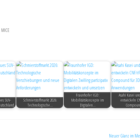
, MICE
Fraunhofer IGD:
Asahi Kasei un
es SUV-
Schmierstoffmarkt 2026:
Mobilitätskonzepte im
entwickeln C
eutschland
Technologische…
Digitalen…
Compou
Neuer Glanz im Me