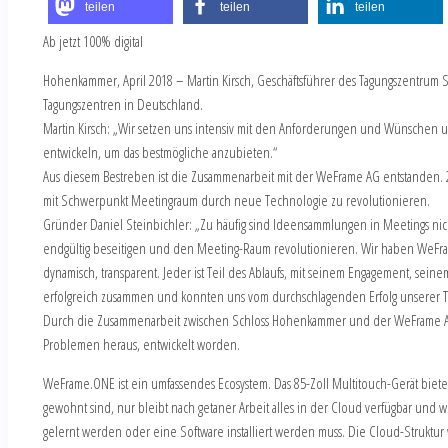
teilen
teilen
teilen
Ab jetzt 100% digital
Hohenkammer, April 2018 – Martin Kirsch, Geschäftsführer des Tagungszentru
Tagungszentren in Deutschland.
Martin Kirsch: „Wir setzen uns intensiv mit den Anforderungen und Wünschen 
entwickeln, um das bestmögliche anzubieten.“
Aus diesem Bestreben ist die Zusammenarbeit mit der WeFrame AG entstanden. 
mit Schwerpunkt Meetingraum durch neue Technologie zu revolutionieren.
Gründer Daniel Steinbichler: „Zu häufig sind Ideensammlungen in Meetings nic
endgültig beseitigen und den Meeting-Raum revolutionieren. Wir haben WeFrame
dynamisch, transparent. Jeder ist Teil des Ablaufs, mit seinem Engagement, se
erfolgreich zusammen und konnten uns vom durchschlagenden Erfolg unserer 
Durch die Zusammenarbeit zwischen Schloss Hohenkammer und der WeFrame AG k
Problemen heraus, entwickelt worden.
WeFrame.ONE ist ein umfassendes Ecosystem. Das 85-Zoll Multitouch-Gerät biete
gewohnt sind, nur bleibt nach getaner Arbeit alles in der Cloud verfügbar und
gelernt werden oder eine Software installiert werden muss. Die Cloud-Struktur w