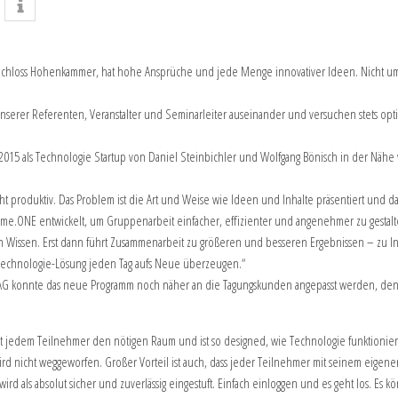
m Schloss Hohenkammer, hat hohe Ansprüche und jede Menge innovativer Ideen. Nicht 
unserer Referenten, Veranstalter und Seminarleiter auseinander und versuchen stets o
2015 als Technologie Startup von Daniel Steinbichler und Wolfgang Bönisch in der Näh
ht produktiv. Das Problem ist die Art und Weise wie Ideen und Inhalte präsentiert und
.ONE entwickelt, um Gruppenarbeit einfacher, effizienter und angenehmer zu gestalten
inem Wissen. Erst dann führt Zusammenarbeit zu größeren und besseren Ergebnissen – zu 
Technologie-Lösung jeden Tag aufs Neue überzeugen.“
onnte das neue Programm noch näher an die Tagungskunden angepasst werden, denn die
t jedem Teilnehmer den nötigen Raum und ist so designed, wie Technologie funktionieren 
 wird nicht weggeworfen. Großer Vorteil ist auch, dass jeder Teilnehmer mit seinem eige
ird als absolut sicher und zuverlässig eingestuft. Einfach einloggen und es geht los. Es