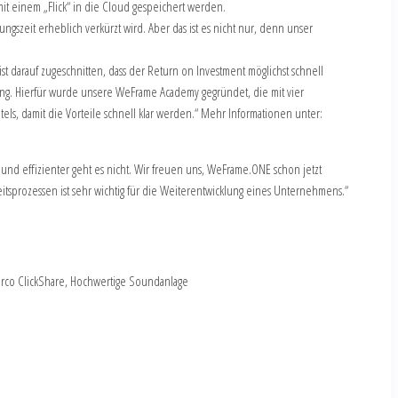
t einem „Flick“ in die Cloud gespeichert werden.
ungszeit erheblich verkürzt wird. Aber das ist es nicht nur, denn unser
ist darauf zugeschnitten, dass der Return on Investment möglichst schnell
cklung. Hierfür wurde unsere WeFrame Academy gegründet, die mit vier
els, damit die Vorteile schnell klar werden.“ Mehr Informationen unter:
und effizienter geht es nicht. Wir freuen uns, WeFrame.ONE schon jetzt
prozessen ist sehr wichtig für die Weiterentwicklung eines Unternehmens.“
arco ClickShare, Hochwertige Soundanlage