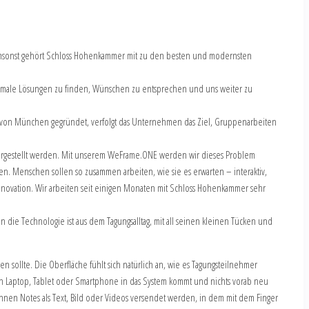
umsonst gehört Schloss Hohenkammer mit zu den besten und modernsten
ptimale Lösungen zu finden, Wünschen zu entsprechen und uns weiter zu
e von München gegründet, verfolgt das Unternehmen das Ziel, Gruppenarbeiten
 dargestellt werden. Mit unserem WeFrame.ONE werden wir dieses Problem
. Menschen sollen so zusammen arbeiten, wie sie es erwarten – interaktiv,
Innovation. Wir arbeiten seit einigen Monaten mit Schloss Hohenkammer sehr
 Technologie ist aus dem Tagungsalltag, mit all seinen kleinen Tücken und
sollte. Die Oberfläche fühlt sich natürlich an, wie es Tagungsteilnehmer
nen Laptop, Tablet oder Smartphone in das System kommt und nichts vorab neu
 können Notes als Text, Bild oder Videos versendet werden, in dem mit dem Finger