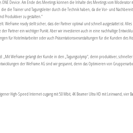
me.ONE Device. Am Ende des Meetings können die Inhalte des Meetings vom Moderator mi
is, die die Trainer und Tagungsleiter durch die Technik haben, da die Vor- und Nachbereit
nd Produktiver zu gestalten.“
WeFrame ready stellt sicher, dass der Partner optimal und schnell ausgestattet ist. Alles 
atz der Partner ein wichtiger Punkt. Aber wir investieren auch in eine nachhaltige Entwi
gen für Hotelmitarbeiter oder auch Präsentationsveranstaltungen für die Kunden des Hot
rd: „Mit WeFrame gelangt der Kunde in den „Tagungsolymp“, denn produktiver, schneller 
wicklungen der WeFrame AG sind wir gespannt, denn das Optimieren von Gruppenarbeits
ener High-Speed Internet-zugang mit 50 Mbit, 4K Beamer Ultra HD mit Leinwand, vier B