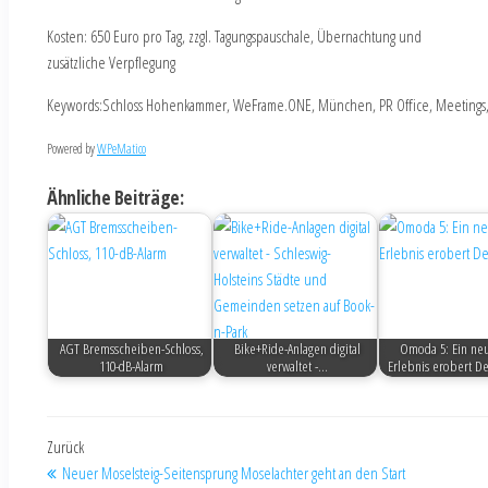
Kosten: 650 Euro pro Tag, zzgl. Tagungspauschale, Übernachtung und
zusätzliche Verpflegung
Keywords:Schloss Hohenkammer, WeFrame.ONE, München, PR Office, Meetings
Powered by
WPeMatico
Ähnliche Beiträge:
AGT Bremsscheiben-Schloss,
Bike+Ride-Anlagen digital
Omoda 5: Ein neu
110-dB-Alarm
verwaltet -…
Erlebnis erobert D
Zurück
Neuer Moselsteig-Seitensprung Moselachter geht an den Start