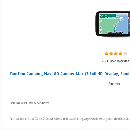
459 Kundenbewertung
TomTom Camping Navi GO Camper Max (7 Zoll HD-Display, Sond
Amazon
Preis inkl. MwSt., zzgl. Versandkosten
Zuletzt aktualisiert am 2. Januar 2024 um 23:00 . Wir weisen darauf hin, dass sich hier angezeigte Preise inzwischen geändert haben können. Al