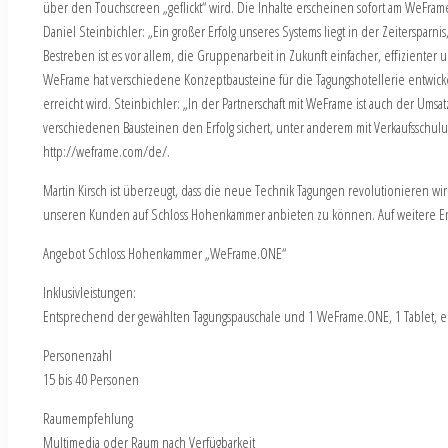
über den Touchscreen „geflickt“ wird. Die Inhalte erscheinen sofort am WeFra
Daniel Steinbichler: „Ein großer Erfolg unseres Systems liegt in der Zeitersparn
Bestreben ist es vor allem, die Gruppenarbeit in Zukunft einfacher, effizienter u
WeFrame hat verschiedene Konzeptbausteine für die Tagungshotellerie entwickelt. 
erreicht wird. Steinbichler: „In der Partnerschaft mit WeFrame ist auch der Ums
verschiedenen Bausteinen den Erfolg sichert, unter anderem mit Verkaufsschulun
http://weframe.com/de/.
Martin Kirsch ist überzeugt, dass die neue Technik Tagungen revolutionieren wi
unseren Kunden auf Schloss Hohenkammer anbieten zu können. Auf weitere Ent
Angebot Schloss Hohenkammer „WeFrame.ONE“
Inklusivleistungen:
Entsprechend der gewählten Tagungspauschale und 1 WeFrame.ONE, 1 Tablet, eig
Personenzahl
15 bis 40 Personen
Raumempfehlung
Multimedia oder Raum nach Verfügbarkeit