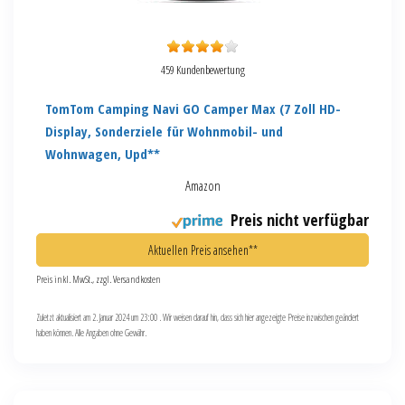
459 Kundenbewertung
TomTom Camping Navi GO Camper Max (7 Zoll HD-
Display, Sonderziele für Wohnmobil- und
Wohnwagen, Upd**
Amazon
Preis nicht verfügbar
Aktuellen Preis ansehen**
Preis inkl. MwSt., zzgl. Versandkosten
Zuletzt aktualisiert am 2. Januar 2024 um 23:00 . Wir weisen darauf hin, dass sich hier angezeigte Preise inzwischen geändert
haben können. Alle Angaben ohne Gewähr.