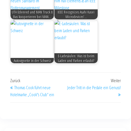
UTA Edenred und MAN Truck &
IEEE Recognizes Asahi Kasei
Bus kooperieren bei MAN…
Microdevices'…
E-Ladesäulen: Was ist beim
Autovignette in der Schweiz
Laden und Parken erlaubt?
Zurück
Weiter
Thomas Cook führt neue
Jeder Tritt in die Pedale ein Genuss!
Hotelmarke „Cook“s Club“ ein