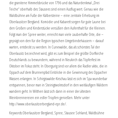
die granitene Himmelsbrücke von 1796 und das Naturdenkmal „Drei
Teiche“ oberhalb des Stausees sind einen Ausflug wert. Genau wie die
Waldbühne am Fuße der Kälbersteine – eine zentrale Erhebung im
Oberlausitzer Bergland. Komödie und Kabarett sorgen für gute Laune bei
den Großen und Kinderstücke versüßen den Aufenthalt für die Kleinen.
Folgt man der Spree weiter, erreicht man viele zauberhafte Orte, die –
geprägt von den für die Region typischen Umgebindehäusern – darauf
warten, entdeckt zu werden. In Cunewalde, das als schönstes Tal der
Oberlausitz bezeichnet wird, gibt es zum Beispiel die größte Dorfkirche
Deutschlands zu bewundern, während in Neukirch das Töpferfest im
Oktober im Fokus steht. In Obergurig sind vor allem die Radler aktiv, die in
Oppach auf dem Brunnenpfad Einblicke in die Gewinnung des Oppacher
Wassers erlangen. In Schirgiswalde-Kirschau lässt es sich im Spa wunderbar
entspannen, bevor man in Steinigtwolmsdorf in den weitläufigen Wäldern
wandern geht. In Wilthen lässt sich dann in einer der ältesten
Weinbrennereien ein edler Tropfen genießen. Mehr unter
http://www.oberlausitzerbergland-epr.de/.
Keywords:Oberlausitzer Bergland, Spree, Stausee Sohland, Waldbühne