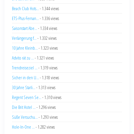
Beach Club Hots...
- 1.344 views
ETS-Plus-Fernan...
- 1.336 views
Saisonstart Abe...
- 1.334 views
Verlängerung f...
- 1.332 views
10 Jahre Kleinb...
- 1.323 views
Advito rät zu ...
- 1.321 views
Trendreiseziel ...
- 1.319 views
Sicher in den U...
- 1.318 views
30 Jahre Starli...
- 1.313 views
Regent Seven Se...
- 1.310 views
Die Brit Hotel ...
- 1.296 views
Süße Versuchu...
- 1.293 views
Hole-In-One ...
- 1.282 views