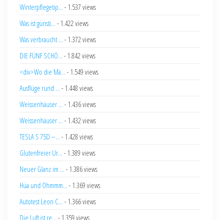
Winterpflegetip...
- 1.537 views
Was ist günsti...
- 1.422 views
Was verbraucht ...
- 1.372 views
DIE FÜNF SCHÖ...
- 1.842 views
<div>Wo die Mä...
- 1.549 views
Ausflüge rund ...
- 1.448 views
Weissenhäuser ...
- 1.436 views
Weissenhäuser ...
- 1.432 views
TESLA S 75D –...
- 1.428 views
Glutenfreier Ur...
- 1.389 views
Neuer Glanz im ...
- 1.386 views
Hüa und Ohmmm...
- 1.369 views
Autotest Leon C...
- 1.366 views
Die Luft ist re...
- 1.359 views