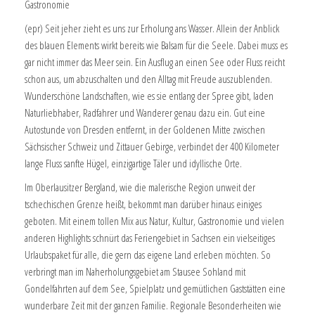
Gastronomie
(epr) Seit jeher zieht es uns zur Erholung ans Wasser. Allein der Anblick
des blauen Elements wirkt bereits wie Balsam für die Seele. Dabei muss es
gar nicht immer das Meer sein. Ein Ausflug an einen See oder Fluss reicht
schon aus, um abzuschalten und den Alltag mit Freude auszublenden.
Wunderschöne Landschaften, wie es sie entlang der Spree gibt, laden
Naturliebhaber, Radfahrer und Wanderer genau dazu ein. Gut eine
Autostunde von Dresden entfernt, in der Goldenen Mitte zwischen
Sächsischer Schweiz und Zittauer Gebirge, verbindet der 400 Kilometer
lange Fluss sanfte Hügel, einzigartige Täler und idyllische Orte.
Im Oberlausitzer Bergland, wie die malerische Region unweit der
tschechischen Grenze heißt, bekommt man darüber hinaus einiges
geboten. Mit einem tollen Mix aus Natur, Kultur, Gastronomie und vielen
anderen Highlights schnürt das Feriengebiet in Sachsen ein vielseitiges
Urlaubspaket für alle, die gern das eigene Land erleben möchten. So
verbringt man im Naherholungsgebiet am Stausee Sohland mit
Gondelfahrten auf dem See, Spielplatz und gemütlichen Gaststätten eine
wunderbare Zeit mit der ganzen Familie. Regionale Besonderheiten wie