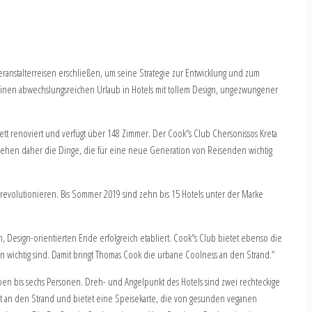
eranstalterreisen erschließen, um seine Strategie zur Entwicklung und zum
einen abwechslungsreichen Urlaub in Hotels mit tollem Design, ungezwungener
plett renoviert und verfügt über 148 Zimmer. Der Cook“s Club Chersonissos Kreta
 stehen daher die Dinge, die für eine neue Generation von Reisenden wichtig
zu revolutionieren. Bis Sommer 2019 sind zehn bis 15 Hotels unter der Marke
n, Design-orientierten Ende erfolgreich etabliert. Cook“s Club bietet ebenso die
 wichtig sind. Damit bringt Thomas Cook die urbane Coolness an den Strand.“
pen bis sechs Personen. Dreh- und Angelpunkt des Hotels sind zwei rechteckige
lt an den Strand und bietet eine Speisekarte, die von gesunden veganen