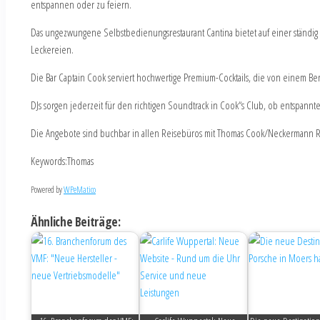
entspannen oder zu feiern.
Das ungezwungene Selbstbedienungsrestaurant Cantina bietet auf einer ständig 
Leckereien.
Die Bar Captain Cook serviert hochwertige Premium-Cocktails, die von einem B
DJs sorgen jederzeit für den richtigen Soundtrack in Cook“s Club, ob entspannt
Die Angebote sind buchbar in allen Reisebüros mit Thomas Cook/Neckermann 
Keywords:Thomas
Powered by
WPeMatico
Ähnliche Beiträge: