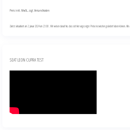
Preis inkl. MwSt., zzgl. Versandkosten
Zuletzt aktualisiert am 2. Januar 2024 um 23:00 . Wir weisen darauf hin, dass sich hier angezeigte Preise inzwischen geändert haben können. Al
SEAT LEON CUPRA TEST