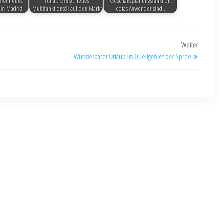
fnet neues
Tunap bringt neues
Geschäftsplanungsfunktion:
in Madrid
Multifunktionsöl auf den Markt
edtas Anwender sind…
Weiter
Wunderbarer Urlaub im Quellgebiet der Spree