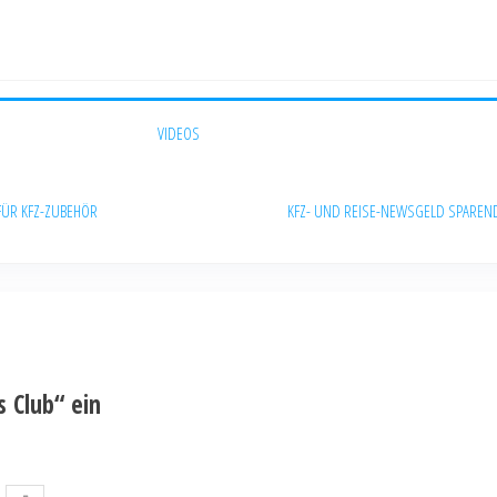
VIDEOS
FÜR KFZ-ZUBEHÖR
KFZ- UND REISE-NEWS
GELD SPAREN
 Club“ ein