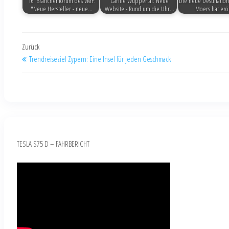
16. Branchenforum des VMF:
Carlife Wuppertal: Neue
Die neue Destination
"Neue Hersteller - neue…
Website - Rund um die Uhr…
Moers hat erö
Zurück
Trendreiseziel Zypern: Eine Insel für jeden Geschmack
TESLA S75 D – FAHRBERICHT