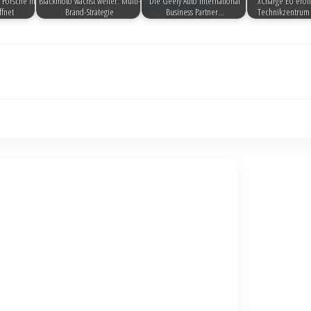
 Porsche in
Blackmoto wächst weiter: Multi-
Die Geely Auto International
XCharge EU eröf
ffnet
Brand-Strategie
Business Partner…
Technikzentrum 