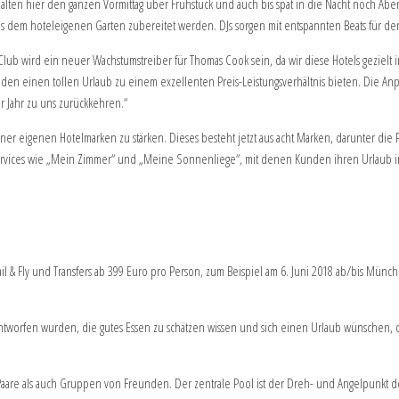
rhalten hier den ganzen Vormittag über Frühstück und auch bis spät in die Nacht noch Abe
 aus dem hoteleigenen Garten zubereitet werden. DJs sorgen mit entspannten Beats für d
s Club wird ein neuer Wachstumstreiber für Thomas Cook sein, da wir diese Hotels gezielt
en einen tollen Urlaub zu einem exzellenten Preis-Leistungsverhältnis bieten. Die Anp
r Jahr zu uns zurückkehren.“
s seiner eigenen Hotelmarken zu stärken. Dieses besteht jetzt aus acht Marken, darunter
vices wie „Mein Zimmer“ und „Meine Sonnenliege“, mit denen Kunden ihren Urlaub in
 & Fly und Transfers ab 399 Euro pro Person, zum Beispiel am 6. Juni 2018 ab/bis Mün
ntworfen wurden, die gutes Essen zu schätzen wissen und sich einen Urlaub wünschen,
e Paare als auch Gruppen von Freunden. Der zentrale Pool ist der Dreh- und Angelpunkt d