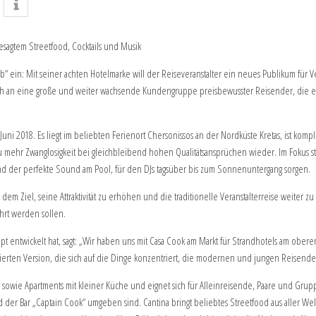
sagtem Streetfood, Cocktails und Musik
“ ein: Mit seiner achten Hotelmarke will der Reiseveranstalter ein neues Publikum für V
 sich an eine große und weiter wachsende Kundengruppe preisbewusster Reisender, die 
Juni 2018. Es liegt im beliebten Ferienort Chersonissos an der Nordküste Kretas, ist kom
 zu mehr Zwanglosigkeit bei gleichbleibend hohen Qualitätsansprüchen wieder. Im Fokus
d der perfekte Sound am Pool, für den DJs tagsüber bis zum Sonnenuntergang sorgen.
dem Ziel, seine Attraktivität zu erhöhen und die traditionelle Veranstalterreise weiter 
hrt werden sollen.
t entwickelt hat, sagt: „Wir haben uns mit Casa Cook am Markt für Strandhotels am obere
ierten Version, die sich auf die Dinge konzentriert, die modernen und jungen Reisenden
 sowie Apartments mit kleiner Küche und eignet sich für Alleinreisende, Paare und Grup
der Bar „Captain Cook“ umgeben sind. Cantina bringt beliebtes Streetfood aus aller We