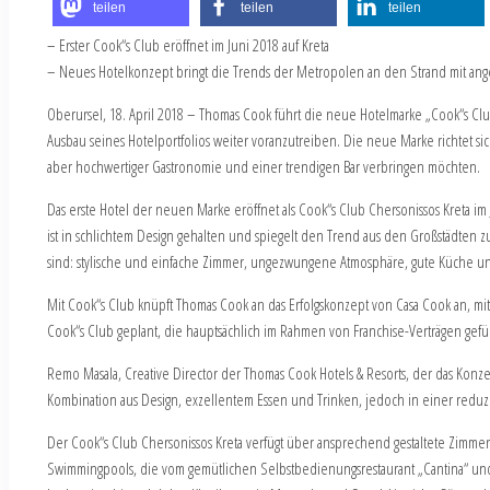
teilen
teilen
teilen
– Erster Cook“s Club eröffnet im Juni 2018 auf Kreta
– Neues Hotelkonzept bringt die Trends der Metropolen an den Strand mit ange
Oberursel, 18. April 2018 – Thomas Cook führt die neue Hotelmarke „Cook“s Club
Ausbau seines Hotelportfolios weiter voranzutreiben. Die neue Marke richtet
aber hochwertiger Gastronomie und einer trendigen Bar verbringen möchten.
Das erste Hotel der neuen Marke eröffnet als Cook“s Club Chersonissos Kreta im 
ist in schlichtem Design gehalten und spiegelt den Trend aus den Großstädten
sind: stylische und einfache Zimmer, ungezwungene Atmosphäre, gute Küche un
Mit Cook“s Club knüpft Thomas Cook an das Erfolgskonzept von Casa Cook an, mit 
Cook“s Club geplant, die hauptsächlich im Rahmen von Franchise-Verträgen gefü
Remo Masala, Creative Director der Thomas Cook Hotels & Resorts, der das Konzep
Kombination aus Design, exzellentem Essen und Trinken, jedoch in einer reduz
Der Cook“s Club Chersonissos Kreta verfügt über ansprechend gestaltete Zimmer
Swimmingpools, die vom gemütlichen Selbstbedienungsrestaurant „Cantina“ und 