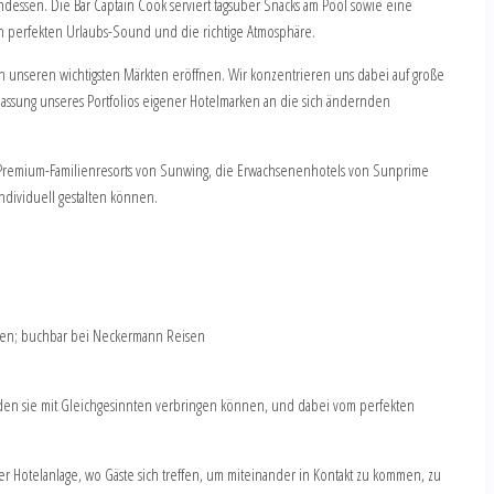
ndessen. Die Bar Captain Cook serviert tagsüber Snacks am Pool sowie eine
en perfekten Urlaubs-Sound und die richtige Atmosphäre.
 in unseren wichtigsten Märkten eröffnen. Wir konzentrieren uns dabei auf große
assung unseres Portfolios eigener Hotelmarken an die sich ändernden
 die Premium-Familienresorts von Sunwing, die Erwachsenenhotels von Sunprime
dividuell gestalten können.
chen; buchbar bei Neckermann Reisen
 den sie mit Gleichgesinnten verbringen können, und dabei vom perfekten
er Hotelanlage, wo Gäste sich treffen, um miteinander in Kontakt zu kommen, zu