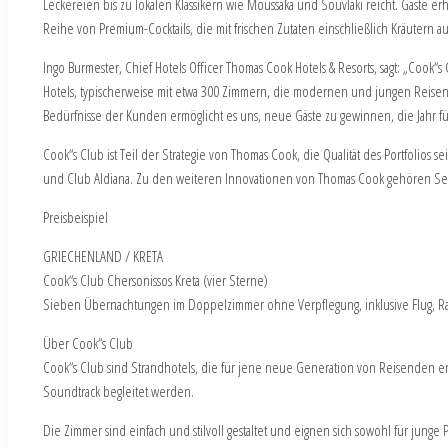
Leckereien bis zu lokalen Klassikern wie Moussaka und Souvlaki reicht. Gäste e
Reihe von Premium-Cocktails, die mit frischen Zutaten einschließlich Kräutern
Ingo Burmester, Chief Hotels Officer Thomas Cook Hotels & Resorts, sagt: „Cook“
Hotels, typischerweise mit etwa 300 Zimmern, die modernen und jungen Reisend
Bedürfnisse der Kunden ermöglicht es uns, neue Gäste zu gewinnen, die Jahr fü
Cook“s Club ist Teil der Strategie von Thomas Cook, die Qualität des Portfolio
und Club Aldiana. Zu den weiteren Innovationen von Thomas Cook gehören Ser
Preisbeispiel
GRIECHENLAND / KRETA
Cook“s Club Chersonissos Kreta (vier Sterne)
Sieben Übernachtungen im Doppelzimmer ohne Verpflegung, inklusive Flug, Rail
Über Cook“s Club
Cook“s Club sind Strandhotels, die für jene neue Generation von Reisenden e
Soundtrack begleitet werden.
Die Zimmer sind einfach und stilvoll gestaltet und eignen sich sowohl für jung