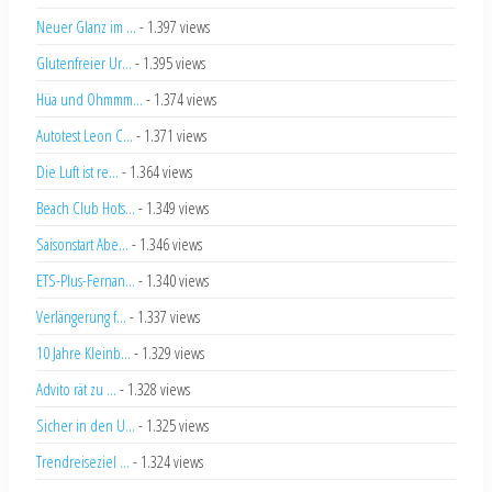
Neuer Glanz im ...
- 1.397 views
Glutenfreier Ur...
- 1.395 views
Hüa und Ohmmm...
- 1.374 views
Autotest Leon C...
- 1.371 views
Die Luft ist re...
- 1.364 views
Beach Club Hots...
- 1.349 views
Saisonstart Abe...
- 1.346 views
ETS-Plus-Fernan...
- 1.340 views
Verlängerung f...
- 1.337 views
10 Jahre Kleinb...
- 1.329 views
Advito rät zu ...
- 1.328 views
Sicher in den U...
- 1.325 views
Trendreiseziel ...
- 1.324 views