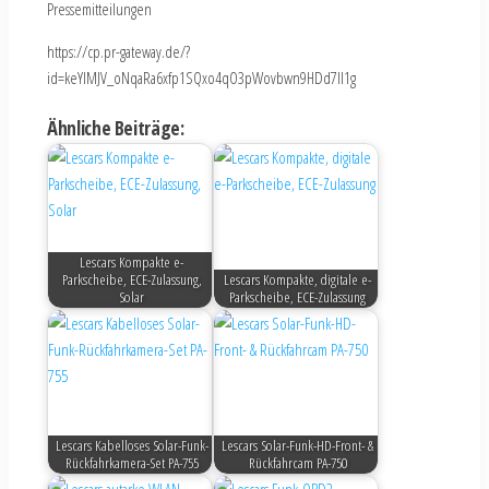
Pressemitteilungen
https://cp.pr-gateway.de/?
id=keYlMJV_oNqaRa6xfp1SQxo4qO3pWovbwn9HDd7Il1g
Ähnliche Beiträge:
Lescars Kompakte e-
Parkscheibe, ECE-Zulassung,
Lescars Kompakte, digitale e-
Solar
Parkscheibe, ECE-Zulassung
Lescars Kabelloses Solar-Funk-
Lescars Solar-Funk-HD-Front- &
Rückfahrkamera-Set PA-755
Rückfahrcam PA-750