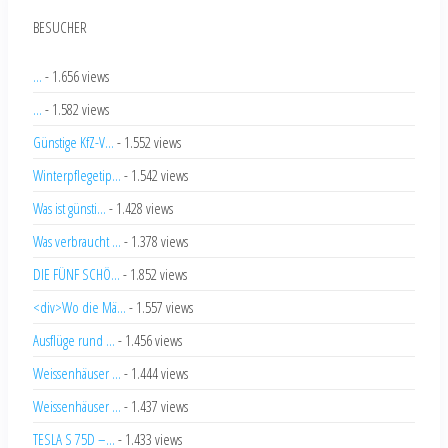
BESUCHER
...
- 1.656 views
...
- 1.582 views
Günstige KfZ-V...
- 1.552 views
Winterpflegetip...
- 1.542 views
Was ist günsti...
- 1.428 views
Was verbraucht ...
- 1.378 views
DIE FÜNF SCHÖ...
- 1.852 views
<div>Wo die Mä...
- 1.557 views
Ausflüge rund ...
- 1.456 views
Weissenhäuser ...
- 1.444 views
Weissenhäuser ...
- 1.437 views
TESLA S 75D –...
- 1.433 views