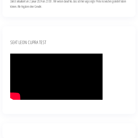
Zuletzt aktualisiert am 2. Januar 2024 um 23:00 . Wir weisen darauf hin, dass sich hier angezeigte Preise inzwischen geändert haben
können. Alle Angaben ohne Gewähr.
SEAT LEON CUPRA TEST