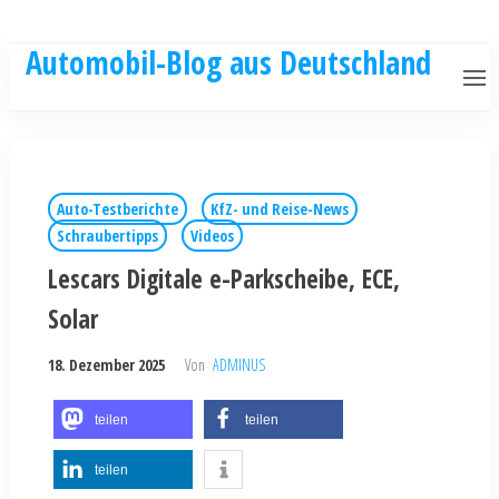
Automobil-Blog aus Deutschland
Auto-Testberichte
KfZ- und Reise-News
Schraubertipps
Videos
Lescars Digitale e-Parkscheibe, ECE,
Solar
18. Dezember 2025
Von
ADMINUS
teilen
teilen
teilen